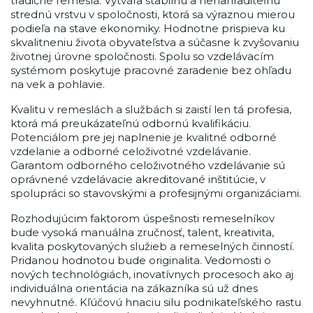
tradičné remeslá. Vytvára stabilnú a nenahraditeľnú
strednú vrstvu v spoločnosti, ktorá sa výraznou mierou
podieľa na stave ekonomiky. Hodnotne prispieva ku
skvalitneniu života obyvateľstva a súčasne k zvyšovaniu
životnej úrovne spoločnosti. Spolu so vzdelávacím
systémom poskytuje pracovné zaradenie bez ohľadu
na vek a pohlavie.
Kvalitu v remeslách a službách si zaistí len tá profesia,
ktorá má preukázateľnú odbornú kvalifikáciu.
Potenciálom pre jej naplnenie je kvalitné odborné
vzdelanie a odborné celoživotné vzdelávanie.
Garantom odborného celoživotného vzdelávanie sú
oprávnené vzdelávacie akreditované inštitúcie, v
spolupráci so stavovskými a profesijnými organizáciami.
Rozhodujúcim faktorom úspešnosti remeselníkov
bude vysoká manuálna zručnosť, talent, kreativita,
kvalita poskytovaných služieb a remeselných činností.
Pridanou hodnotou bude originalita. Vedomosti o
nových technológiách, inovatívnych procesoch ako aj
individuálna orientácia na zákazníka sú už dnes
nevyhnutné. Kľúčovú hnaciu silu podnikateľského rastu