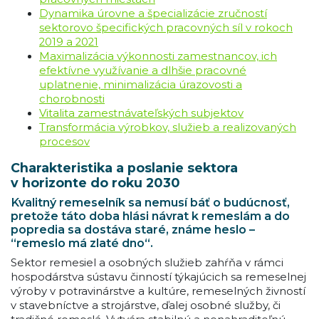
Dynamika úrovne a špecializácie zručností
sektorovo špecifických pracovných síl v rokoch
2019 a 2021
Maximalizácia výkonnosti zamestnancov, ich
efektívne využívanie a dlhšie pracovné
uplatnenie, minimalizácia úrazovosti a
chorobnosti
Vitalita zamestnávateľských subjektov
Transformácia výrobkov, služieb a realizovaných
procesov
Charakteristika a poslanie sektora
v horizonte do roku 2030
Kvalitný remeselník sa nemusí báť o budúcnosť,
pretože táto doba hlási návrat k remeslám a do
popredia sa dostáva staré, známe heslo –
“remeslo má zlaté dno“.
Sektor remesiel a osobných služieb zahŕňa v rámci
hospodárstva sústavu činností týkajúcich sa remeselnej
výroby v potravinárstve a kultúre, remeselných živností
v stavebníctve a strojárstve, ďalej osobné služby, či