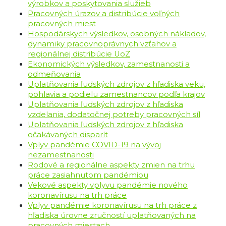
výrobkov a poskytovania služieb
Pracovných úrazov a distribúcie voľných
pracovných miest
Hospodárskych výsledkov, osobných nákladov,
dynamiky pracovnoprávnych vzťahov a
regionálnej distribúcie UoZ
Ekonomických výsledkov, zamestnanosti a
odmeňovania
Uplatňovania ľudských zdrojov z hľadiska veku,
pohlavia a podielu zamestnancov podľa krajov
Uplatňovania ľudských zdrojov z hľadiska
vzdelania, dodatočnej potreby pracovných síl
Uplatňovania ľudských zdrojov z hľadiska
očakávaných disparít
Vplyv pandémie COVID-19 na vývoj
nezamestnanosti
Rodové a regionálne aspekty zmien na trhu
práce zasiahnutom pandémiou
Vekové aspekty vplyvu pandémie nového
koronavírusu na trh práce
Vplyv pandémie koronavírusu na trh práce z
hľadiska úrovne zručností uplatňovaných na
pracovných miestach