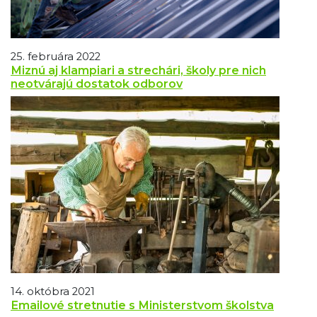
25. februára 2022
Miznú aj klampiari a strechári, školy pre nich
neotvárajú dostatok odborov
14. októbra 2021
Emailové stretnutie s Ministerstvom školstva