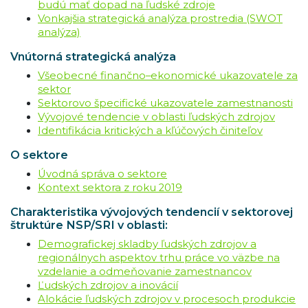
budú mať dopad na ľudské zdroje
Vonkajšia strategická analýza prostredia (SWOT
analýza)
Vnútorná strategická analýza
Všeobecné finančno–ekonomické ukazovatele za
sektor
Sektorovo špecifické ukazovatele zamestnanosti
Vývojové tendencie v oblasti ľudských zdrojov
Identifikácia kritických a kľúčových činiteľov
O sektore
Úvodná správa o sektore
Kontext sektora z roku 2019
Charakteristika vývojových tendencií v sektorovej
štruktúre NSP/SRI v oblasti:
Demografickej skladby ľudských zdrojov a
regionálnych aspektov trhu práce vo väzbe na
vzdelanie a odmeňovanie zamestnancov
Ľudských zdrojov a inovácií
Alokácie ľudských zdrojov v procesoch produkcie