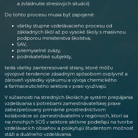
a zvládnutie stresových situácií).
Do tohto procesu musia byť zapojené:
všetky stupne vzdelávacieho procesu od
základných škôl až po vysoké školy s masívnou
podporou ministerstva školstva,
SAV,
priemyselné zväzy,
podnikateľské subjekty,
teda všetky zainteresované strany, ktoré môžu
vývojové tendencie zásadným spôsobom ovplyvniť a
zároveň výsledky výskumu a vývoja chemického
a farmaceutického sektora v praxi využívajú.
V súčasnosti na stredných školách je systém prepájania
vzdelávania s potrebami zamestnávateľskej praxe
zabezpečovaný primárne prostredníctvom
kolaborácie so zamestnávateľmi v regiónoch, ktorí sa
na mnohých SOŠ v sektore aktívne podieľajú na tvorbe
vzdelávacích obsahov a poskytujú študentom možnosť
stáži a duálneho vzdelávania.