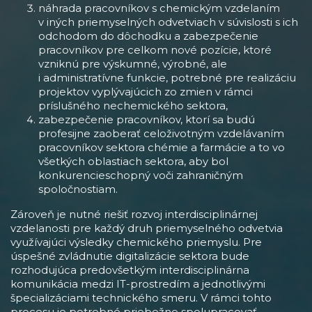
náhrada pracovníkov s chemickým vzdelaním
v iných priemyselných odvetviach v súvislosti s ich
odchodom do dôchodku a zabezpečenie
pracovníkov pre celkom nové pozície, ktoré
vzniknú pre výskumné, výrobné, ale
i administratívne funkcie, potrebné pre realizáciu
projektov vyplývajúcich zo zmien v rámci
príslušného nechemického sektora,
zabezpečenie pracovníkov, ktorí sa budú
profesijne zaoberať celoživotným vzdelávaním
pracovníkov sektora chémie a farmácie a to vo
všetkých oblastiach sektora, aby bol
konkurencieschopný voči zahraničným
spoločnostiam.
Zároveň je nutné riešiť rozvoj interdisciplinárnej
vzdelanosti pre každý druh priemyselného odvetvia
využívajúci výsledky chemického priemyslu. Pre
úspešné zvládnutie digitalizácie sektora bude
rozhodujúca predovšetkým interdisciplinárna
komunikácia medzi IT-prostredím a jednotlivými
špecializáciami technického smeru. V rámci tohto
procesu je potrebné priebežne spolupracovať