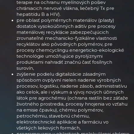
terapie na ochranu myelínových pošiev
chrániacich nervové vlákna, liečebný Tx pre
hepatitídu B a HIV).
pre oblasť polymérnych materiálov (plasty)
dostatok vysokoúčinných aditív pre procesy
materiálovej recyklácie zabezpečujúcich
zrovnateľné mechanicko-fyzikálne vlastnosti
recyklátov ako pôvodných polymérov, pre
procesy chemcyclingu energeticko-ekologické
technológie umožňujúce pyrolýznymi
produktami nahradiť značnú časť fosílnych
surovín,
zvýšenie podielu digitalizácie zásadným
spôsobom ovplyvní nielen riadenie výrobných
procesov, logistiku, riadenie zásob, administratívu
ako celok, ale i výskum a vývoj nových účinných
látok pre agrochémiu (ochrana rastlín bez záťaže
životného prostredia, procesy hnojenia vo vzťahu
na emisie čpavku), chémiu polymérov,
petrochémiu, stavebnú chémiu,
elektrotechnické aplikácie a farmáciu vo
všetkých liekových formách,
programovanie v oblastiach molekulárnej chémie