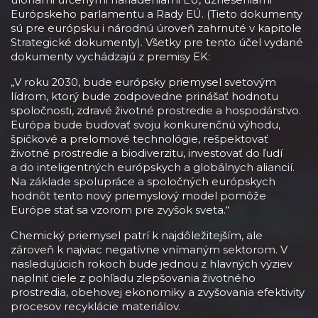
Európskeho parlamentu a Rady EÚ. (Tieto dokumenty
sú pre európsku i národnú úroveň zahrnuté v kapitole
Strategické dokumenty). Všetky pre tento účel vydané
dokumenty vychádzajú z premisy EK:
„V roku 2030, bude európsky priemysel svetovým
lídrom, ktorý bude zodpovedne prinášať hodnotu
spoločnosti, zdravé životné prostredie a hospodárstvo.
Európa bude budovať svoju konkurenčnú výhodu,
špičkové a prelomové technológie, rešpektovať
životné prostredie a biodiverzitu, investovať do ľudí
a do inteligentných európskych a globálnych aliancií.
Na základe spolupráce a spoločných európskych
hodnôt tento nový priemyslový model pomôže
Európe stať sa vzorom pre zvyšok sveta.“
Chemický priemysel patrí k najdôležitejším, ale
zároveň k najviac negatívne vnímaným sektorom. V
nasledujúcich rokoch bude jednou z hlavných výziev
naplniť ciele z pohľadu zlepšovania životného
prostredia, obehovej ekonomiky a zvyšovania efektivity
procesov recyklácie materiálov.