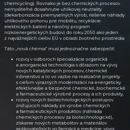
chemcycling). Rovnako je bez chemických procesov
nemysliteľné dosiahnutie uhlíkovej neutrality
(dekarbonizácia priemyselných výrob, riešenie náhrady
uhlíkového pohonu pre mobilitu, recyklácie
elektrických batérií a náročný program
nízkoenergetických budov) do roku 2050 ako jeden
z najvážnejších cieľov EÚ v oblasti životného prostredia.
Táto „nová chémia“ musí jednoznačne zabezpečiť:
rozvoj v odboroch špecializácie organická
a anorganická technológia s dôrazom na vývoj
nových katalytických procesov, chemické
inžinierstvo a to vo väzbe na realizačné projekty
s cieľom výrazných modernizácií na energeticky
efektívnejšie a bezpečné chemické, biochemické
a farmaceutické výrobné procesy a ich produkty,
rozvoj nových biotechnologických postupov
znižujúcich náklady pri výrobe chemických
a farmaceutických produktov (náhrada
chemických procesov za biotechnologické),
získanie nových metabolitov a materiálov
aplikovateľných vo farmácii a medicíne, vývoj