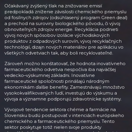
Očakávaný zvýšený tlak na znižovanie emisií
predpokladá zníženie závislosti chemického priemyslu
od fosílnych zdrojov (odsúhlasený program Green deal)
a prechod na suroviny biologického pôvodu, či vývoj
obnoviteľných zdrojov energie. Recyklácia podnieti
vývoj nových spôsobov izolácie východiskových
produktov z odpadových surovín, vývoj recyklačných
technológií, dizajn nových materiálov pre aplikáciu vo
všetkých odvetviach tak, aby boli recyklovateľné.
Zároveň možno konštatovať, že hodnota inovatívneho
farmaceutického odvetvia nespočíva iba najväčšej
vedecko–výskumnej základni. Inovatívne
farmaceutické spoločnosti prinášajú národným
ekonomikám ďalšie benefity. Zamestnávajú množstvo
vysokokvalifikovaných ľudí, investujú do výskumu a
vývoja a významne podporujú zdravotnícke systémy.
Vývojové tendencie sektora chémie a farmácie na
Slovensku budú postupovať v intenciách európskeho
chemického a farmaceutického priemyslu. Tento
sektor poskytuje totiž nielen svoje produkty