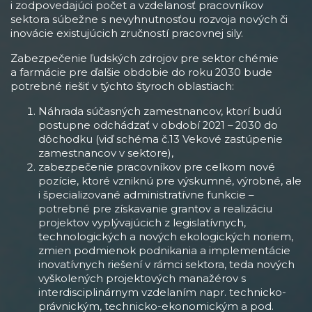
i zodpovedajúci počet a vzdelanosť pracovníkov
sektora súbežne s nevyhnutnosťou rozvoja nových či
inovácie existujúcich zručností pracovnej sily.
Zabezpečenie ľudských zdrojov pre sektor chémie
a farmácie pre ďalšie obdobie do roku 2030 bude
potrebné riešiť v týchto štyroch oblastiach:
Náhrada súčasných zamestnancov, ktorí budú
postupne odchádzať v období 2021 – 2030 do
dôchodku (viď schéma č.13 Vekové zastúpenie
zamestnancov v sektore),
zabezpečenie pracovníkov pre celkom nové
pozície, ktoré vzniknú pre výskumné, výrobné, ale
i špecializované administratívne funkcie –
potrebné pre získavanie grantov a realizáciu
projektov vyplývajúcich z legislatívnych,
technologických a nových ekologických noriem,
zmien podmienok podnikania a implementácie
inovatívnych riešení v rámci sektora, teda nových
vyškolených projektových manažérov s
interdisciplinárnym vzdelaním napr. technicko-
právnickým, technicko-ekonomickým a pod.