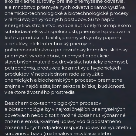
ako základné suroviny pre iné priemyselné odvetvia,
ale množstvo priemyselných odvetví priamo využíva
chemicko-technologické a biotechnologické procesy
v rámci svojich výrobných postupov. Sú to napr.:
energetika, strojárstvo, výroba áut s celým komplexom
subdodávateľských spoločností, priemysel spracovania
kože a produkcie textilu, priemysel výroby papieru
a celulózy, elektrotechnický priemysel,
poľnohospodárstvo a potravinársky komplex, sklársky
priemysel, výroba obuvi, priemysel produkcie
stavebných materiálov, drevársky, hutnícky priemysel,
petrochémia, produkcia kozmetiky a hygienických
produktov. V neposlednom rade sa využitie
chemických a biochemických procesov premietne
zrejme v najdôležitejšom sektore blízkej budúcnosti,
v sektore životného prostredia.
Bez chemicko-technologických procesov
a biotechnológie by v najrozličnejších priemyselných
odvetviach nebolo totiž možné dosiahnuť významné
zníženie emisií, kvalitnej úpravy vôd či podstatného
zníženia tuhých odpadov resp. ich úpravy na využiteľnú
surovinovú bázu (materiálová recyklácia alebo