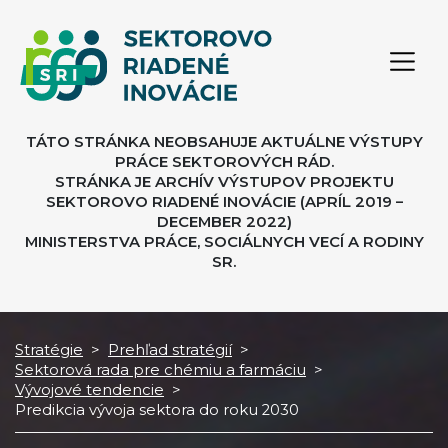
TÁTO STRÁNKA NEOBSAHUJE AKTUÁLNE VÝSTUPY
PRÁCE SEKTOROVÝCH RÁD.
STRÁNKA JE ARCHÍV VÝSTUPOV PROJEKTU
SEKTOROVO RIADENÉ INOVÁCIE (APRÍL 2019 –
DECEMBER 2022)
MINISTERSTVA PRÁCE, SOCIÁLNYCH VECÍ A RODINY
SR.
Stratégie
>
Prehľad stratégií
>
Sektorová rada pre chémiu a farmáciu
>
Vývojové tendencie
>
Predikcia vývoja sektora do roku 2030