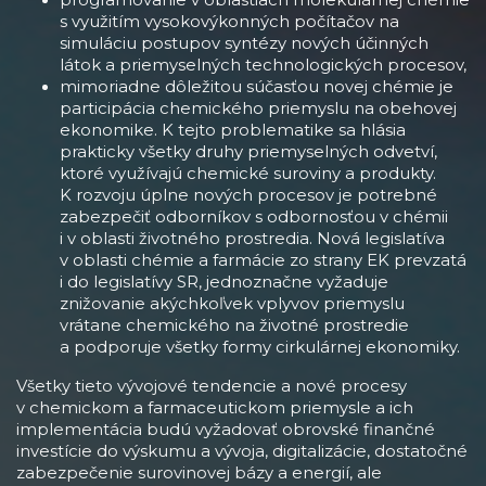
s využitím vysokovýkonných počítačov na
simuláciu postupov syntézy nových účinných
látok a priemyselných technologických procesov,
mimoriadne dôležitou súčasťou novej chémie je
participácia chemického priemyslu na obehovej
ekonomike. K tejto problematike sa hlásia
prakticky všetky druhy priemyselných odvetví,
ktoré využívajú chemické suroviny a produkty.
K rozvoju úplne nových procesov je potrebné
zabezpečiť odborníkov s odbornosťou v chémii
i v oblasti životného prostredia. Nová legislatíva
v oblasti chémie a farmácie zo strany EK prevzatá
i do legislatívy SR, jednoznačne vyžaduje
znižovanie akýchkoľvek vplyvov priemyslu
vrátane chemického na životné prostredie
a podporuje všetky formy cirkulárnej ekonomiky.
Všetky tieto vývojové tendencie a nové procesy
v chemickom a farmaceutickom priemysle a ich
implementácia budú vyžadovať obrovské finančné
investície do výskumu a vývoja, digitalizácie, dostatočné
zabezpečenie surovinovej bázy a energií, ale