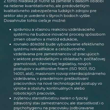
Z tohto hľadiska je nutné sa zamerať v ďalšom období
na riešenie kvantitatívneho, ale predovšetkým
kvalitatívneho zabezpečenia ľudských zdrojov pre
sektor ako je uvedené v štyroch bodoch vyššie.
Dosiahnutie tohto cieľa je možné:
správnou a včasnou reakciou vzdelávacieho
systému na budúce inovačné procesy spôsobom
zmien obsahov a metód edukácie,
rovnako dôležité bude vybudovanie efektívneho
systému rekvalifikácie a celoživotného
vzdelávania pre zamestnancov už pracujúcich
v sektore predovšetkým v oblastiach: počítačovej
gramotnosti, chemickej legislatívy, nových
postupov v audítorstve firiem (ISO 9001, ISO
14001, atď.), masívnom rozvoji interdisciplinárneho
vzdelávania, v pravidelnom preškoľovaní
pracovníkov na nové technologické postupy vo
výrobe a obsluhy kontinuálnych alebo
robotických pracovísk,
zvýšenou starostlivosťou nielen o fyzický
zdravotný stav zamestnancov, ale starostlivosť i o
psychohygienu na pracovisku (odbúravanie