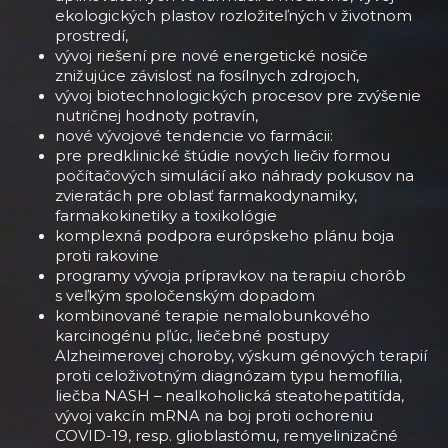
ekologických plastov rozložiteľných v životnom
prostredí,
vývoj riešení pre nové energetické nosiče
znižujúce závislosť na fosílnych zdrojoch,
vývoj biotechnologických procesov pre zvýšenie
nutričnej hodnoty potravín,
nové vývojové tendencie vo farmácii:
pre predklinické štúdie nových liečiv formou
počítačových simulácií ako náhrady pokusov na
zvieratách pre oblasť farmakodynamiky,
farmakokinetiky a toxikológie
komplexná podpora európskeho plánu boja
proti rakovine
programy vývoja prípravkov na terapiu chorôb
s veľkým spoločenským dopadom
kombinované terapie nemalobunkového
karcinogénu pľúc, liečebné postupy
Alzheimerovej choroby, výskum génových terapií
proti celoživotným diagnózam typu hemofília,
liečba NASH – nealkoholická steatohepatitída,
vývoj vakcín mRNA na boj proti ochoreniu
COVID-19, resp. glioblastómu, remyelinizačné