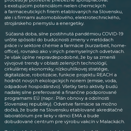
s existujúcim potenciálom nielen chemických
a farmaceutických firiem etablovaných na Slovensku,
ale i s firmami automobilového, elektrotechnického,
strojárskeho priemyslu a energetiky.
Súčasná doba, silne postihnutá pandémiou COVID-19
určite spôsobí do budúcnosti zmeny v metódach
práce i v sektore chémie a farmácie (kurzarbeit, home-
office), rovnako ako v iných priemyselných odvetviach.
Je však úplne nepravdepodobné, že by sa zmenili
vývojové trendy v oblasti zelených technológií,
cirkulárnej ekonomiky, nízkouhlíkovej stratégie,
digitalizácie, robotizácie, funkcie projektu REACH a
hodnôt nových ekologických noriem (emisie, voda,
odpadové hospodárstvo). Všetky tieto aktivity budú
naďalej silne preferované a finančne podporované
programami EÚ (napr.: Plán obnovy a odolnosti
Slovenskej republiky). Odvetvie farmácie sa možno
dočká, že bude na Slovensku etablované akreditačné
laboratórium pre lieky v rámci EMA a bude
dobudované centrum pre výrobu vakcín v Malackách.