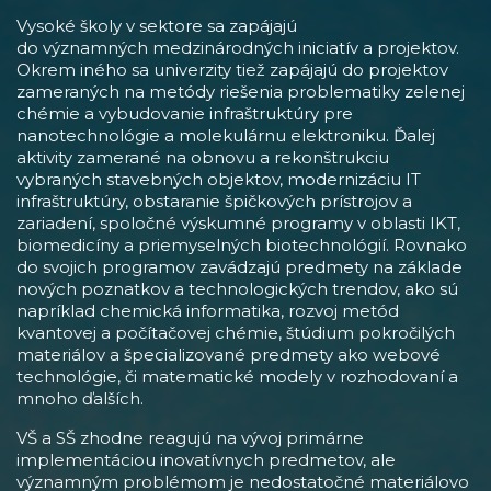
Vysoké školy v sektore sa zapájajú
do významných medzinárodných iniciatív a projektov.
Okrem iného sa univerzity tiež zapájajú do projektov
zameraných na metódy riešenia problematiky zelenej
chémie a vybudovanie infraštruktúry pre
nanotechnológie a molekulárnu elektroniku. Ďalej
aktivity zamerané na obnovu a rekonštrukciu
vybraných stavebných objektov, modernizáciu IT
infraštruktúry, obstaranie špičkových prístrojov a
zariadení, spoločné výskumné programy v oblasti IKT,
biomedicíny a priemyselných biotechnológií. Rovnako
do svojich programov zavádzajú predmety na základe
nových poznatkov a technologických trendov, ako sú
napríklad chemická informatika, rozvoj metód
kvantovej a počítačovej chémie, štúdium pokročilých
materiálov a špecializované predmety ako webové
technológie, či matematické modely v rozhodovaní a
mnoho ďalších.
VŠ a SŠ zhodne reagujú na vývoj primárne
implementáciou inovatívnych predmetov, ale
významným problémom je nedostatočné materiálovo