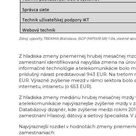
Zdroj: výpočty TREXIMA Bratislava, ISCP (MPSVR SR) 1-04, vlastné s
Z hľadiska zmeny priemernej hrubej mesačnej mzdy 
zamestnaní identifikovaná najvyššia zmena na úrovn
informačné technológie a telekomunikácie bolo me
príslušný nárast predstavoval 943 EUR. Na treťom 
EUR. Výrazné zvýšenie miezd v rámci sektora bolo a
internetu, intranetu (o 653 EUR).
Z hľadiska zmeny mediánu hrubej mesačnej mzdy v 
a telekomunikácie najvýraznejšie zvýšenie mzdy v z
Databázový dizajnér, kde zvýšenie medzi rokmi 201
zamestnaní Hlasový, dátový a sieťový špecialista. V
Najvýraznejší rozdiel v hodnotách zmeny priemern
zamestnaniach: