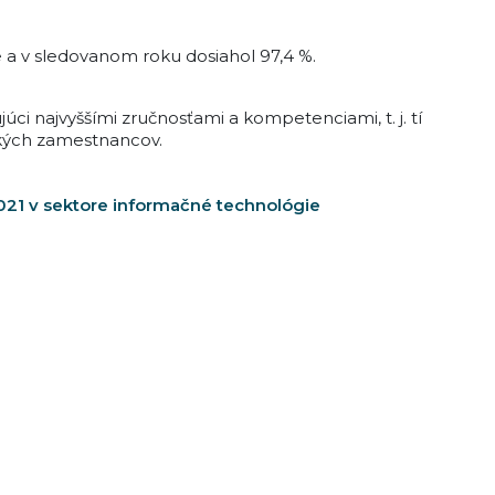
 a v sledovanom roku dosiahol 97,4 %.
i najvyššími zručnosťami a kompetenciami, t. j. tí
ckých zamestnancov.
021 v sektore informačné technológie