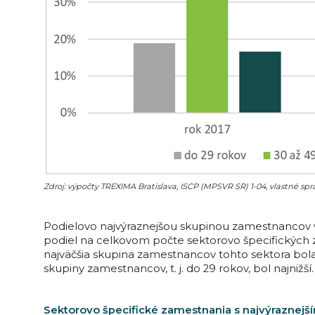
Zdroj: výpočty TREXIMA Bratislava, ISCP (MPSVR SR) 1-04, vlastné s
Podielovo najvýraznejšou skupinou zamestnancov v 
podiel na celkovom počte sektorovo špecifických z
najväčšia skupina zamestnancov tohto sektora bola v
skupiny zamestnancov, t. j. do 29 rokov, bol najnižší
Sektorovo špecifické zamestnania s najvýraznej