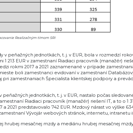
pracovanie Realizačným tímom SRI
v peňažných jednotkách, t. j. v EUR, bola v rozmedzí roko
i 1 213 EUR v zamestnaní Riadiaci pracovník (manažér) rieše
dzi rokmi 2017 a 2021 zaznamenané v prípade zamestnania R
mieste boli zamestnanci evidovaní v zamestnaní Databázový
j pri zamestnaniach Špecialista klientskej podpory a prevá
peňažných jednotkách, t. j. v EUR, nastalo počas sledova
amestnaní Riadiaci pracovník (manažér) riešení IT, a to o 
7 a 2021 predstavovalo 742 EUR. Mzdový nárast vo výške 63
 zamestnaní Vývojár webových stránok, internetu, intranetu i
ej hrubej mesačnej mzdy a mediánu hrubej mesačnej mzdy b