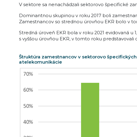
V sektore sa nenachádzali sektorovo špecifické za
Dominantnou skupinou v roku 2017 boli zamestnanc
Zamestnancov so strednou úrovňou EKR bolo v tom
Stredná úroveň EKR bola v roku 2021 evidovaná u 1
s vyššou úrovňou EKR, v tomto roku predstavovali
Štruktúra zamestnancov v sektorovo špecifických
a telekomunikácie