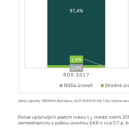
Zdroj: výpočty TREXIMA Bratislava, ISCP (MPSVR SR) 1-04, vlastné s
Počas uplynulých piatich rokov, t. j. medzi rokmi 2
zamestnancov s vyššou úrovňou EKR o cca 0,7 p. b. 