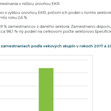
mestnania s nižšou úrovňou EKR.
i s vyššou úrovňou EKR, pričom ich podiel v tomto sektore
to roku 2,6 %.
,9 % zamestnancov z daného sektora. Zamestnanci disponujúc
 cca 98,1 %-ný podiel na celkovom počte sektorovo špecifi
 zamestnaniach podľa vekových skupín v rokoch 2017 a 2