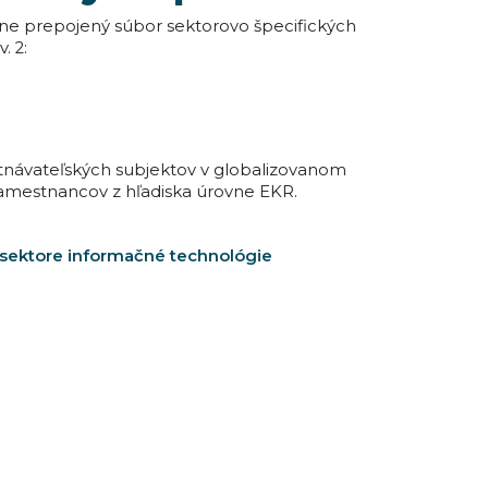
ne prepojený súbor sektorovo špecifických
. 2:
stnávateľských subjektov v globalizovanom
zamestnancov z hľadiska úrovne EKR.
 sektore informačné technológie