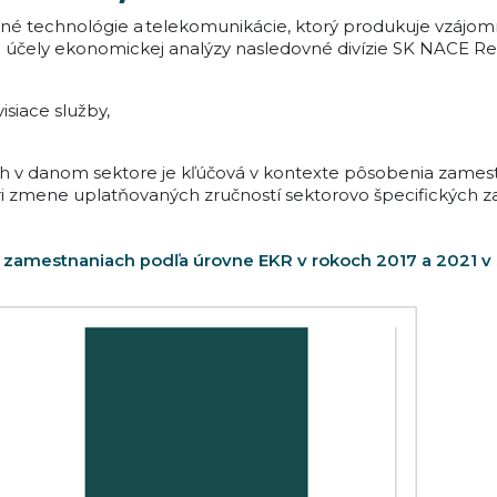
né technológie a telekomunikácie, ktorý produkuje vzájom
 na účely ekonomickej analýzy nasledovné divízie SK NACE Rev
siace služby,
ých v danom sektore je kľúčová v kontexte pôsobenia zame
pri zmene uplatňovaných zručností sektorovo špecifických 
 zamestnaniach podľa úrovne EKR v rokoch 2017 a 2021 v