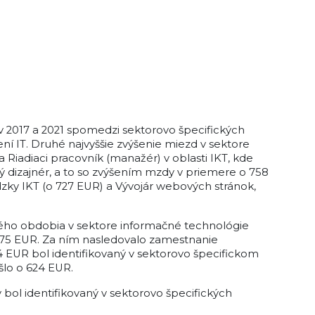
v 2017 a 2021 spomedzi sektorovo špecifických
ní IT. Druhé najvyššie zvýšenie miezd v sektore
iadiaci pracovník (manažér) v oblasti IKT, kde
 dizajnér, a to so zvýšením mzdy v priemere o 758
dzky IKT (o 727 EUR) a Vývojár webových stránok,
ného obdobia v sektore informačné technológie
1 375 EUR. Za ním nasledovalo zamestnanie
4 EUR bol identifikovaný v sektorovo špecifickom
šlo o 624 EUR.
ol identifikovaný v sektorovo špecifických