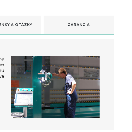
ENKY A OTÁZKY
GARANCIA
ky
ne
nu
va