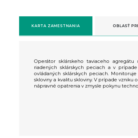
KARTA ZAMESTNANIA
OBLASŤ PR
Operátor sklárskeho taviaceho agregátu r
riadených sklárskych peciach a v prípa
ovládaných sklárskych peciach. Monitoruje 
skloviny a kvalitu skloviny. V prípade vznik
nápravné opatrenia v zmysle pokynu techno