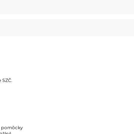
 SZČ.
é pomôcky
ožky)