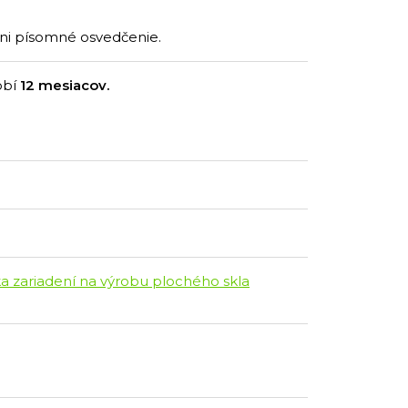
ani písomné osvedčenie.
obí
12 mesiacov.
a zariadení na výrobu plochého skla