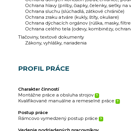
Ochrana hlavy (prilby, čiapky, čelenky, sieťky na v
Ochrana sluchu (slúchadlá, zátkové chrániče)
Ochrana zraku a tváre (kukly, štíty, okuliare)
Ochrana dýchacích orgánov (rúška, masky, filtre,
Ochrana celého tela (odevy, kombinézy, ochran
Tlačoviny, textové dokumenty
Zákony, vyhlášky, nariadenia
PROFIL PRÁCE
Charakter činností
Montážne práce a obsluha strojov
?
Kvalifikované manuálne a remeselné práce
?
Postup práce
Rámcovo vymedzený postup práce
?
Vedenie podriadených pracovníkov