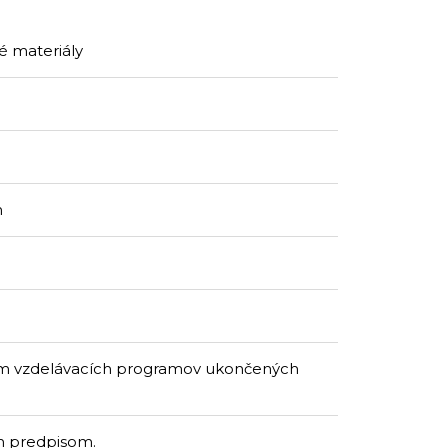
é materiály
m
ím vzdelávacích programov ukončených
m predpisom.