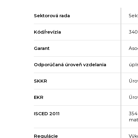
Sektorová rada
Sek
Kód/revízia
340
Garant
Aso
Odporúčaná úroveň vzdelania
úpl
SKKR
Úro
EKR
Úro
ISCED 2011
354
mat
Regulácie
Výk