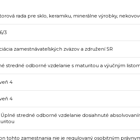
torová rada pre sklo, keramiku, minerálne výrobky, nekovov
6/3
ciácia zamestnávateľských zväzov a združení SR
né stredné odborné vzdelanie s maturitou a výučným listo
veň 4
veň 4
 Úplné stredné odborné vzdelanie dosiahnuté absolvovan
uritou
on tohto zamestnania nie je regulovaný osobitným právny