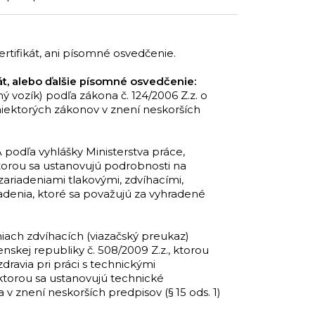
tifikát, ani písomné osvedčenie.
t, alebo ďalšie písomné osvedčenie:
vozík) podľa zákona č. 124/2006 Z.z. o
niektorých zákonov v znení neskorších
podľa vyhlášky Ministerstva práce,
 ktorou sa ustanovujú podrobnosti na
zariadeniami tlakovými, zdvíhacími,
adenia, ktoré sa považujú za vyhradené
ach zdvíhacích (viazačský preukaz)
enskej republiky č. 508/2009 Z.z., ktorou
dravia pri práci s technickými
 ktorou sa ustanovujú technické
 v znení neskorších predpisov (§ 15 ods. 1)