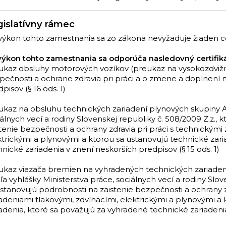
islatívny rámec
výkon tohto zamestnania sa zo zákona nevyžaduje žiaden cer
výkon tohto zamestnania sa odporúča nasledovný certifiká
ukaz obsluhy motorových vozíkov (preukaz na vysokozdvižný 
pečnosti a ochrane zdravia pri práci a o zmene a doplnení 
pisov (§ 16 ods. 1)
ukaz na obsluhu technických zariadení plynových skupiny A 
iálnych vecí a rodiny Slovenskej republiky č. 508/2009 Z.z.,
tenie bezpečnosti a ochrany zdravia pri práci s technickými 
ktrickými a plynovými a ktorou sa ustanovujú technické zari
nické zariadenia v znení neskorších predpisov (§ 15 ods. 1)
ukaz viazača bremien na vyhradených technických zariadeni
a vyhlášky Ministerstva práce, sociálnych vecí a rodiny Slov
ustanovujú podrobnosti na zaistenie bezpečnosti a ochrany z
iadeniami tlakovými, zdvíhacími, elektrickými a plynovými a
adenia, ktoré sa považujú za vyhradené technické zariadenia