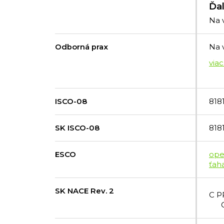
Ďal
Na 
Odborná prax
Na 
ISCO-08
818
SK ISCO-08
818
ESCO
ope
ťah
SK NACE Rev. 2
C P