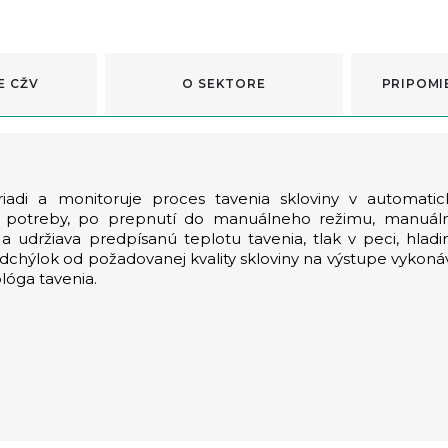
E CŽV
O SEKTORE
PRIPOMI
iadi a monitoruje proces tavenia skloviny v automatic
de potreby, po prepnutí do manuálneho režimu, manuál
a udržiava predpísanú teplotu tavenia, tlak v peci, hladi
u odchýlok od požadovanej kvality skloviny na výstupe vykoná
lóga tavenia.