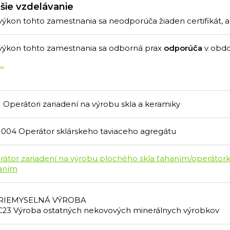
šie vzdelávanie
výkon tohto zamestnania sa neodporúča žiaden certifikát, 
výkon tohto zamestnania sa odborná prax
odporúča
v obd
...
1 Operátori zariadení na výrobu skla a keramiky
1004 Operátor sklárskeho taviaceho agregátu
rátor zariadení na výrobu plochého skla ťahaním/operátork
aním
RIEMYSELNÁ VÝROBA
C23 Výroba ostatných nekovových minerálnych výrobkov