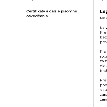
Leg
Certifikáty a ďalšie písomné
osvedčenia
Na 
Na 
Pre
bez
pred
Pre
soc
zais
ele
tech
Pre
podľ
sa 
zar
zari