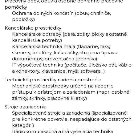
Pracovný odev, obuv a osobné ochranné pracovné
pomôcky
Ochrana dolných končatín (obuv, chrániče,
podložky)
Kancelárske prostriedky
Kancelárske potreby (perá, zošity, bloky a ostatné
kancelárske potreby)
Kancelárska technika malá (tlačiarne, faxy,
skenery, telefóny, kalkulačky, stroje na úpravu
dokumentov, prezentačná technika)
IT výpočtová technika (počítače, úložisko dát, káble
a konektory, klávesnice, myši, software...)
Technické prostriedky riadenia prostredia
Mechanické prostriedky určené na riadenie
prístupu k prístrojom a zariadeniam (napr. osobné
zámky, skrinky, pracovné klietky)
Stroje a zariadenia
Špecializované stroje a zariadenia (špecializované
pre konkrétne odvetvie, nespadajúce do ostatných
kategórií)
Rádiokomunikačná a iná vysielacia technika