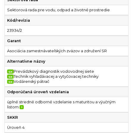
Sektorová rada pre vodu, odpad a životné prostredie
Kód/revízia
23934/2
Garant
Asociácia zamestnávateľských zväzov a združení SR
Alternatívne názvy
Prevádzkový diagnostik vodovodnej siete
SK
Technik vyhľadávacej a vytyčovacej techniky
SK
Vodárenský pátrač
SK
Odporúčaná úroveň vzdelania
úplné stredné odborné vzdelanie s maturitou a výučným
listom
?
SKKR
Úroveň 4