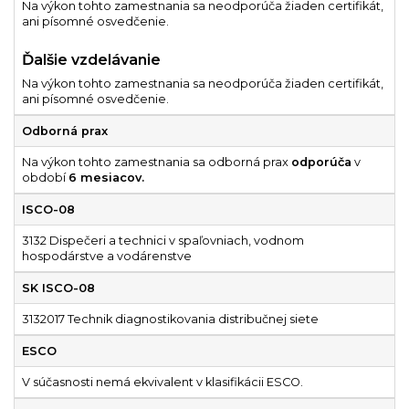
Na výkon tohto zamestnania sa neodporúča žiaden certifikát,
ani písomné osvedčenie.
Ďalšie vzdelávanie
Na výkon tohto zamestnania sa neodporúča žiaden certifikát,
ani písomné osvedčenie.
Odborná prax
Na výkon tohto zamestnania sa odborná prax
odporúča
v
období
6 mesiacov.
ISCO-08
3132 Dispečeri a technici v spaľovniach, vodnom
hospodárstve a vodárenstve
SK ISCO-08
3132017 Technik diagnostikovania distribučnej siete
ESCO
V súčasnosti nemá ekvivalent v klasifikácii ESCO.