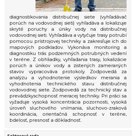
diagnostikovania distribučnej siete (vyhľadávač
porúch na vodovodnej sieti) vyhľadáva a lokalizuje
skryté poruchy a úniky vody na distribučnej
vodovodnej sieti. Vyhľadáva a vytyčuje trasy potrubí
pomocou prístrojovej techniky a zakresľuje ich do
mapových podkladov. Vykonáva monitoring a
diagnostiku trás podzemných potrubných vedení
v teréne. Z obhliadky, vyhľadania trasy, lokalizácie
porúch a únikov vody a zistených zameraných
stavov vypracováva protokoly. Zodpovedá za
analýzu a vyhodnotenie výsledkov merania a
vyhodnotenia technického stavu distribučnej
vodovodnej siete. Zodpovedá za technický stav a
prevádzkyschopnosť meracej techniky. Pri práci sa
vyžaduje vysoká koncentrácia pozornosti, vysoká
úroveň sluchového vnímania, sluchovo-zraková
koordinácia, orientačná schopnosť v teréne,
bdelosť, presnosť a dôkladnosť.
Sektorová rada