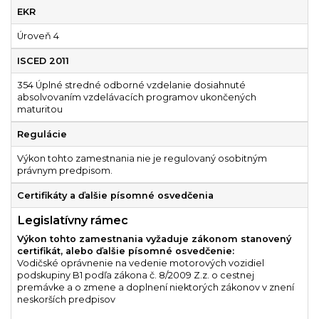
EKR
Úroveň 4
ISCED 2011
354 Úplné stredné odborné vzdelanie dosiahnuté
absolvovaním vzdelávacích programov ukončených
maturitou
Regulácie
Výkon tohto zamestnania nie je regulovaný osobitným
právnym predpisom.
Certifikáty a ďalšie písomné osvedčenia
Legislatívny rámec
Výkon tohto zamestnania vyžaduje zákonom stanovený
certifikát, alebo ďalšie písomné osvedčenie:
Vodičské oprávnenie na vedenie motorových vozidiel
podskupiny B1 podľa zákona č. 8/2009 Z.z. o cestnej
premávke a o zmene a doplnení niektorých zákonov v znení
neskorších predpisov