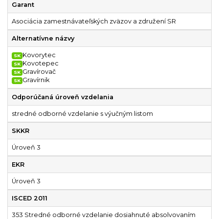
Garant
Asociácia zamestnávateľských zväzov a združení SR
Alternatívne názvy
Kovorytec
SK
Kovotepec
SK
Gravírovač
SK
Gravírnik
SK
Odporúčaná úroveň vzdelania
stredné odborné vzdelanie s výučným listom
SKKR
Úroveň 3
EKR
Úroveň 3
ISCED 2011
353 Stredné odborné vzdelanie dosiahnuté absolvovaním