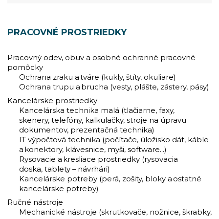
PRACOVNÉ PROSTRIEDKY
Pracovný odev, obuv a osobné ochranné pracovné
pomôcky
Ochrana zraku a tváre (kukly, štíty, okuliare)
Ochrana trupu a brucha (vesty, plášte, zástery, pásy)
Kancelárske prostriedky
Kancelárska technika malá (tlačiarne, faxy,
skenery, telefóny, kalkulačky, stroje na úpravu
dokumentov, prezentačná technika)
IT výpočtová technika (počítače, úložisko dát, káble
a konektory, klávesnice, myši, software...)
Rysovacie a kresliace prostriedky (rysovacia
doska, tablety – návrhári)
Kancelárske potreby (perá, zošity, bloky a ostatné
kancelárske potreby)
Ručné nástroje
Mechanické nástroje (skrutkovače, nožnice, škrabky,