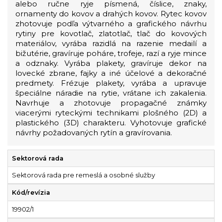
alebo ručne ryje písmená, číslice, znaky,
ornamenty do kovov a drahých kovov. Rytec kovov
zhotovuje podľa výtvarného a grafického návrhu
rytiny pre kovotlač, zlatotlač, tlač do kovových
materiálov, vyrába razidlá na razenie medailí a
bižutérie, gravíruje poháre, trofeje, razí a ryje mince
a odznaky. Vyrába plakety, gravíruje dekor na
lovecké zbrane, fajky a iné účelové a dekoračné
predmety. Frézuje plakety, vyrába a upravuje
špeciálne náradie na rytie, vrátane ich zakalenia.
Navrhuje a zhotovuje propagačné známky
viacerými ryteckými technikami plošného (2D) a
plastického (3D) charakteru. Vyhotovuje grafické
návrhy požadovaných rytín a gravírovania.
Sektorová rada
Sektorová rada pre remeslá a osobné služby
Kód/revízia
19902/1