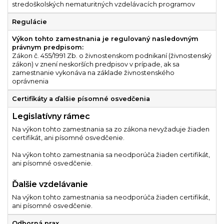
stredoškolských nematuritných vzdelávacích programov
Regulácie
Výkon tohto zamestnania je regulovaný nasledovným
právnym predpisom:
Zákon č. 455/1991 Zb. o živnostenskom podnikaní (živnostenský
zákon) v znení neskorších predpisov v prípade, ak sa
zamestnanie vykonáva na základe živnostenského
oprávnenia
Certifikáty a ďalšie písomné osvedčenia
Legislatívny rámec
Na výkon tohto zamestnania sa zo zákona nevyžaduje žiaden
certifikát, ani písomné osvedčenie.
Na výkon tohto zamestnania sa neodporúča žiaden certifikát,
ani písomné osvedčenie.
Ďalšie vzdelávanie
Na výkon tohto zamestnania sa neodporúča žiaden certifikát,
ani písomné osvedčenie.
Odborná prax