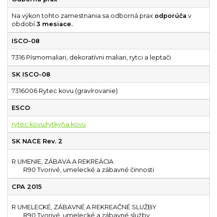
Na výkon tohto zamestnania sa odborná prax
odporúča
v
období
3 mesiace.
ISCO-08
7316 Písmomaliari, dekoratívni maliari, rytci a leptači
SK ISCO-08
7316006 Rytec kovu (gravírovanie)
ESCO
rytec kovu/rytkyňa kovu
SK NACE Rev. 2
R UMENIE, ZÁBAVA A REKREÁCIA
R90 Tvorivé, umelecké a zábavné činnosti
CPA 2015
R UMELECKÉ, ZÁBAVNÉ A REKREAČNÉ SLUŽBY
R90 Tvorivé, umelecké a zábavné služby