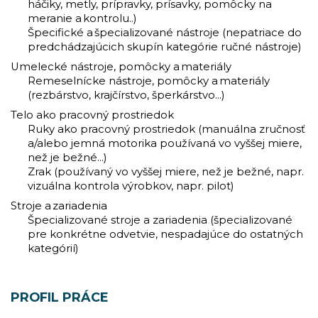
háčiky, metly, prípravky, prísavky, pomôcky na
meranie a kontrolu..)
Špecifické a špecializované nástroje (nepatriace do
predchádzajúcich skupín kategórie ručné nástroje)
Umelecké nástroje, pomôcky a materiály
Remeselnícke nástroje, pomôcky a materiály
(rezbárstvo, krajčírstvo, šperkárstvo...)
Telo ako pracovný prostriedok
Ruky ako pracovný prostriedok (manuálna zručnosť
a/alebo jemná motorika používaná vo vyššej miere,
než je bežné...)
Zrak (používaný vo vyššej miere, než je bežné, napr.
vizuálna kontrola výrobkov, napr. pilot)
Stroje a zariadenia
Špecializované stroje a zariadenia (špecializované
pre konkrétne odvetvie, nespadajúce do ostatných
kategórií)
PROFIL PRÁCE