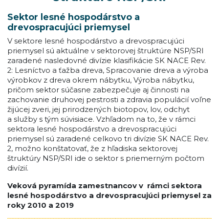
Sektor lesné hospodárstvo a
drevospracujúci priemysel
V sektore lesné hospodárstvo a drevospracujúci
priemysel sú aktuálne v sektorovej štruktúre NSP/SRI
zaradené nasledovné divízie klasifikácie SK NACE Rev.
2: Lesníctvo a ťažba dreva, Spracovanie dreva a výroba
výrobkov z dreva okrem nábytku, Výroba nábytku,
pričom sektor súčasne zabezpečuje aj činnosti na
zachovanie druhovej pestrosti a zdravia populácií voľne
žijúcej zveri, jej prirodzených biotopov, lov, odchyt
a služby s tým súvisiace. Vzhľadom na to, že v rámci
sektora lesné hospodárstvo a drevospracujúci
priemysel sú zaradené celkovo tri divízie SK NACE Rev.
2, možno konštatovať, že z hľadiska sektorovej
štruktúry NSP/SRI ide o sektor s priemerným počtom
divízií.
Veková pyramída zamestnancov v rámci sektora
lesné hospodárstvo a drevospracujúci priemysel za
roky 2010 a 2019