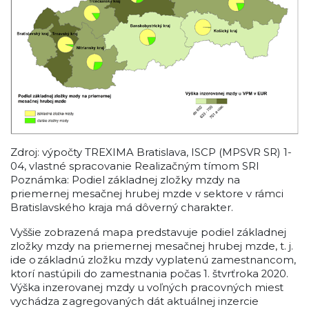
Zdroj: výpočty TREXIMA Bratislava, ISCP (MPSVR SR) 1-
04, vlastné spracovanie Realizačným tímom SRI
Poznámka: Podiel základnej zložky mzdy na
priemernej mesačnej hrubej mzde v sektore v rámci
Bratislavského kraja má dôverný charakter.
Vyššie zobrazená mapa predstavuje podiel základnej
zložky mzdy na priemernej mesačnej hrubej mzde, t. j.
ide o základnú zložku mzdy vyplatenú zamestnancom,
ktorí nastúpili do zamestnania počas 1. štvrťroka 2020.
Výška inzerovanej mzdy u voľných pracovných miest
vychádza z agregovaných dát aktuálnej inzercie