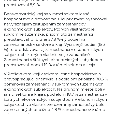
predstavoval 8,9 %.
Banskobystrický kraj sa v rámci sektora lesné
hospodárstvo a drevospracujúci priemysel vyznačoval
najvýraznejším zastúpením zamestnancov
ekonomických subjektov, ktorých vlastníctvo je
súkromné tuzemské, pričom títo zamestnanci
predstavovali približne 57,8 %-ný podiel na
zamestnanosti v sektore a kraji. Výraznejší podiel (15,3
%) tu predstavovali aj zamestnanci v ekonomických
subjektoch, ktorých vlastníctvo je zahraničné.
Zamestnanci v štátnych ekonomických subjektoch
predstavovali podiel 15 % v rámci sektora a kraja.
V Prešovskom kraji v sektore lesné hospodárstvo a
drevospracujúci priemysel s podielom približne 70,5 %
dominovali zamestnanci v súkromných tuzemských
ekonomických subjektoch. Na druhom mieste boli v
rámci sektora a kraja s podielom 18,7 % zamestnanci v
štátnych ekonomických subjektoch. V ekonomických
subjektoch vo vlastníctve územnej samosprávy bolo
zamestnaných približne 4,8 % zamestnancov v rámci