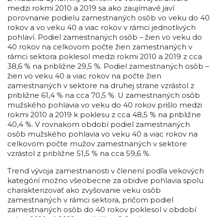
medzi rokmi 2010 a 2019 sa ako zaujímavé javí
porovnanie podielu zamestnaných osôb vo veku do 40
rokov a vo veku 40 a viac rokov v rámci jednotlivých
pohlaví. Podiel zamestnaných osôb – žien vo veku do
40 rokov na celkovom počte žien zamestnaných v
rámci sektora poklesol medzi rokmi 2010 a 2019 z cca
38,6 % na približne 29,5 %. Podiel zamestnaných osôb –
žien vo veku 40 a viac rokov na počte žien
zamestnaných v sektore na druhej strane vzrástol z
približne 61,4 % na cca 70,5 %. U zamestnaných osôb
mužského pohlavia vo veku do 40 rokov prišlo medzi
rokmi 2010 a 2019 k poklesu z cca 48,5 % na približne
40,4 %. V rovnakom období podiel zamestnaných
osôb mužského pohlavia vo veku 40 a viac rokov na
celkovom počte mužov zamestnaných v sektore
vzrástol z približne 51,5 % na cca 59,6 %.
Trend vývoja zamestnanosti v členení podľa vekových
kategórií možno všeobecne za obidve pohlavia spolu
charakterizovať ako zvyšovanie veku osôb
zamestnaných v rámci sektora, pričom podiel
zamestnaných osôb do 40 rokov poklesol v období