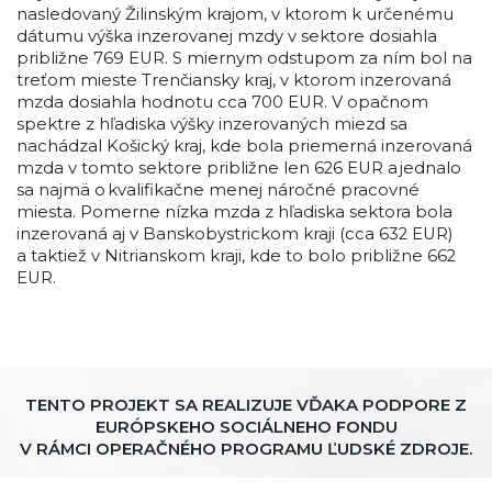
nasledovaný Žilinským krajom, v ktorom k určenému
dátumu výška inzerovanej mzdy v sektore dosiahla
približne 769 EUR. S miernym odstupom za ním bol na
treťom mieste Trenčiansky kraj, v ktorom inzerovaná
mzda dosiahla hodnotu cca 700 EUR. V opačnom
spektre z hľadiska výšky inzerovaných miezd sa
nachádzal Košický kraj, kde bola priemerná inzerovaná
mzda v tomto sektore približne len 626 EUR a jednalo
sa najmä o kvalifikačne menej náročné pracovné
miesta. Pomerne nízka mzda z hľadiska sektora bola
inzerovaná aj v Banskobystrickom kraji (cca 632 EUR)
a taktiež v Nitrianskom kraji, kde to bolo približne 662
EUR.
TENTO PROJEKT SA REALIZUJE VĎAKA PODPORE Z
EURÓPSKEHO SOCIÁLNEHO FONDU
V RÁMCI OPERAČNÉHO PROGRAMU ĽUDSKÉ ZDROJE.