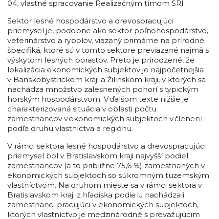
04, vlastné spracovanie Realizačným tímom SRI
Sektor lesné hospodárstvo a drevospracujúci
priemysel je, podobne ako sektor poľnohospodárstvo,
veterinárstvo a rybolov, viazaný primárne na prírodné
špecifiká, ktoré sú v tomto sektore previazané najmä s
výskytom lesných porastov. Preto je prirodzené, že
lokalizácia ekonomických subjektov je najpočetnejšia
v Banskobystrickom kraji a Žilinskom kraji, v ktorých sa
nachádza množstvo zalesnených pohorí s typickým
horským hospodárstvom. V ďalšom texte nižšie je
charakterizovaná situácia v oblasti počtu
zamestnancov v ekonomických subjektoch v členení
podľa druhu vlastníctva a regiónu.
V rámci sektora lesné hospodárstvo a drevospracujúci
priemysel bol v Bratislavskom kraji najvyšší podiel
zamestnancov (a to približne 75,6 %) zamestnaných v
ekonomických subjektoch so súkromným tuzemským
vlastníctvom. Na druhom mieste sa v rámci sektora v
Bratislavskom kraji z hľadiska podielu nachádzali
zamestnanci pracujúci v ekonomických subjektoch,
ktorých vlastníctvo je medzinárodné s prevažujúcim