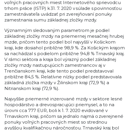
voľných pracovných miest Internetového sprievodcu
trhom práce (ISTP) k 31. 7. 2020 v súlade s povinnosťou
zamestnávateľa uvádzať pri zverejňovaní ponuky
zamestnania sumu základnej zložky mzdy.
Významným sledovaným parametrom je podiel
základnej zložky mzdy na priemernej mesačnej hrubej
mzde, pričom tento podiel bol najvyšší v Košickom
kraji, kde dosiahol približne 98,9 %. Za Košickým krajom
sa nachádzal s podielom približne 94,8 % Trnavský kraj.
V rámci sektora a kraja bol výrazný podiel základnej
zložky mzdy nastupujúcich zamestnancov aj v
Trenčianskom kraji, kde tento podiel predstavoval
približne 84,5 %. Relatívne nízky podiel predstavovala
základná zložka mzdy v Žilinskom kraji (72,9 %) a
Nitrianskom kraji (72,9 %).
Najvyššie priemerné inzerované mzdy v sektore lesné
hospodárstvo a drevospracujúci priemysel, a to na
úrovni cca 777 EUR, boli k 1. 7. 2020 evidované v
Trnavskom kraji, pričom sa jednalo najmä o zverejnené
ponuky voľných pracovných miest so strednou
a vyššou kvalifikačnou náročnosťou. Trnavský kraj bol