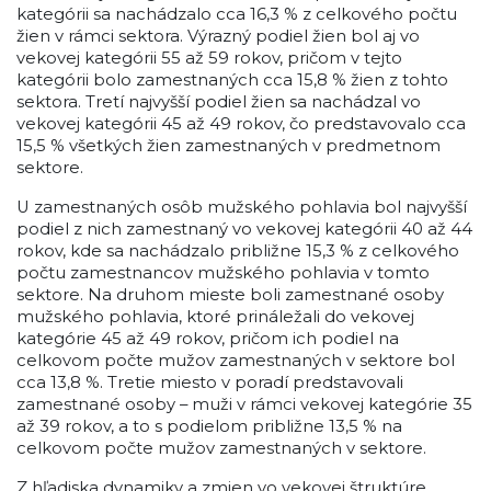
kategórii sa nachádzalo cca 16,3 % z celkového počtu
žien v rámci sektora. Výrazný podiel žien bol aj vo
vekovej kategórii 55 až 59 rokov, pričom v tejto
kategórii bolo zamestnaných cca 15,8 % žien z tohto
sektora. Tretí najvyšší podiel žien sa nachádzal vo
vekovej kategórii 45 až 49 rokov, čo predstavovalo cca
15,5 % všetkých žien zamestnaných v predmetnom
sektore.
U zamestnaných osôb mužského pohlavia bol najvyšší
podiel z nich zamestnaný vo vekovej kategórii 40 až 44
rokov, kde sa nachádzalo približne 15,3 % z celkového
počtu zamestnancov mužského pohlavia v tomto
sektore. Na druhom mieste boli zamestnané osoby
mužského pohlavia, ktoré prináležali do vekovej
kategórie 45 až 49 rokov, pričom ich podiel na
celkovom počte mužov zamestnaných v sektore bol
cca 13,8 %. Tretie miesto v poradí predstavovali
zamestnané osoby – muži v rámci vekovej kategórie 35
až 39 rokov, a to s podielom približne 13,5 % na
celkovom počte mužov zamestnaných v sektore.
Z hľadiska dynamiky a zmien vo vekovej štruktúre