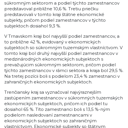
súkromným sektorom a podiel týchto zamestnancov
predstavoval približne 10,6 %. Tretiu priečku
predstavovali v tomto kraji štátne ekonomické
subjekty, pričom podiel zamestnancov v týchto
subjektoch dosiahol 9,3 %.
V Trnavskom kraji bol najvyšší podiel zamestnancov, a
to približne 42 %, evidovaný v ekonomických
subjektoch so súkromným tuzemským vlastníctvom. V
tomto kraji bol druhý najvyšší podiel zamestnancov v
medzinárodných ekonomických subjektoch s
prevažujúcim súkromným sektorom, pričom podiel
týchto zamestnancov v rámci sektora a kraja bol 29,5 %.
Na tretej pozícii boli s podielom 23,4 % zamestnanci v
zahraničných ekonomických subjektoch.
Trenčiansky kraj sa vyznačoval najvýraznejším
zastúpením zamestnancov v súkromných tuzemských
ekonomických subjektoch, pričom ich podiel tu
dosiahol 65 %. Títo zamestnanci boli s 13,5 %-ným
podielom nasledovaní zamestnancami v
ekonomických subjektoch so zahraničným
vlastníctvom. Ekonomické subjekty so štátnym