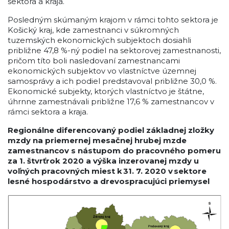
sektora a kraja.
Posledným skúmaným krajom v rámci tohto sektora je
Košický kraj, kde zamestnanci v súkromných
tuzemských ekonomických subjektoch dosiahli
približne 47,8 %-ný podiel na sektorovej zamestnanosti,
pričom títo boli nasledovaní zamestnancami
ekonomických subjektov vo vlastníctve územnej
samosprávy a ich podiel predstavoval približne 30,0 %.
Ekonomické subjekty, ktorých vlastníctvo je štátne,
úhrnne zamestnávali približne 17,6 % zamestnancov v
rámci sektora a kraja.
Regionálne diferencovaný podiel základnej zložky
mzdy na priemernej mesačnej hrubej mzde
zamestnancov s nástupom do pracovného pomeru
za 1. štvrťrok 2020 a výška inzerovanej mzdy u
voľných pracovných miest k 31. 7. 2020 v sektore
lesné hospodárstvo a drevospracujúci priemysel