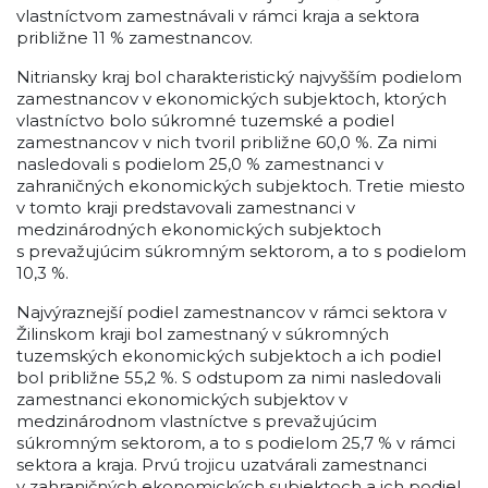
vlastníctvom zamestnávali v rámci kraja a sektora
približne 11 % zamestnancov.
Nitriansky kraj bol charakteristický najvyšším podielom
zamestnancov v ekonomických subjektoch, ktorých
vlastníctvo bolo súkromné tuzemské a podiel
zamestnancov v nich tvoril približne 60,0 %. Za nimi
nasledovali s podielom 25,0 % zamestnanci v
zahraničných ekonomických subjektoch. Tretie miesto
v tomto kraji predstavovali zamestnanci v
medzinárodných ekonomických subjektoch
s prevažujúcim súkromným sektorom, a to s podielom
10,3 %.
Najvýraznejší podiel zamestnancov v rámci sektora v
Žilinskom kraji bol zamestnaný v súkromných
tuzemských ekonomických subjektoch a ich podiel
bol približne 55,2 %. S odstupom za nimi nasledovali
zamestnanci ekonomických subjektov v
medzinárodnom vlastníctve s prevažujúcim
súkromným sektorom, a to s podielom 25,7 % v rámci
sektora a kraja. Prvú trojicu uzatvárali zamestnanci
v zahraničných ekonomických subjektoch a ich podiel