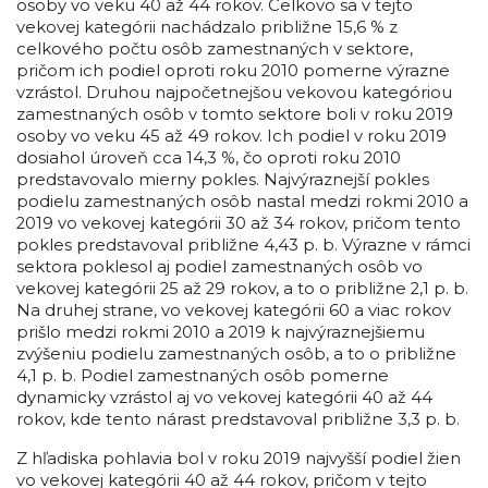
osoby vo veku 40 až 44 rokov. Celkovo sa v tejto
vekovej kategórii nachádzalo približne 15,6 % z
celkového počtu osôb zamestnaných v sektore,
pričom ich podiel oproti roku 2010 pomerne výrazne
vzrástol. Druhou najpočetnejšou vekovou kategóriou
zamestnaných osôb v tomto sektore boli v roku 2019
osoby vo veku 45 až 49 rokov. Ich podiel v roku 2019
dosiahol úroveň cca 14,3 %, čo oproti roku 2010
predstavovalo mierny pokles. Najvýraznejší pokles
podielu zamestnaných osôb nastal medzi rokmi 2010 a
2019 vo vekovej kategórii 30 až 34 rokov, pričom tento
pokles predstavoval približne 4,43 p. b. Výrazne v rámci
sektora poklesol aj podiel zamestnaných osôb vo
vekovej kategórii 25 až 29 rokov, a to o približne 2,1 p. b.
Na druhej strane, vo vekovej kategórii 60 a viac rokov
prišlo medzi rokmi 2010 a 2019 k najvýraznejšiemu
zvýšeniu podielu zamestnaných osôb, a to o približne
4,1 p. b. Podiel zamestnaných osôb pomerne
dynamicky vzrástol aj vo vekovej kategórii 40 až 44
rokov, kde tento nárast predstavoval približne 3,3 p. b.
Z hľadiska pohlavia bol v roku 2019 najvyšší podiel žien
vo vekovej kategórii 40 až 44 rokov, pričom v tejto