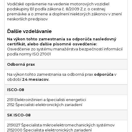
Vodičské oprávnenie na vedenie motorových vozidiel
podskupiny B1 podľa zákona č. 8/2009 Z.z. o cestnej
premávke a o zmene a doplnení niektorých zákonov v znení
neskorších predpisov
Ďalšie vzdelávanie
Na výkon tohto zamestnania sa odporúča nasledovný
certifikát, alebo ďalšie písomné osvedčenie:
Osvedčenie zo systému manažérstva bezpečností informácií
podľa normy ISO 27001
Odborná prax
Na výkon tohto zamestnania sa odborná prax
odporúča
v
období
24 mesiacov.
ISCO-08
2151 Elektroinžinieri a špecialisti energetici
2152 Špecialisti elektronických zariadení
SK ISCO-08
2151027 Špecialista mikroelektromechanických systémov
2152000 Špecialista elektronických zariadení