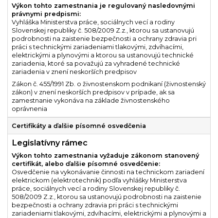
Výkon tohto zamestnania je regulovaný nasledovnými
právnymi predpismi:
Vyhláška Ministerstva práce, sociálnych vecí a rodiny
Slovenskej republiky č. 508/2009 Z.z., ktorou sa ustanovujú
podrobnosti na zaistenie bezpečnosti a ochrany zdravia pri
práci s technickými zariadeniami tlakovými, zdvíhacími,
elektrickými a plynovými a ktorou sa ustanovujú technické
zariadenia, ktoré sa považujú za vyhradené technické
zariadenia v znení neskorších predpisov
Zákon č. 455/1991 Zb. o živnostenskom podnikaní (živnostenský
zákon) v znení neskorších predpisov v prípade, ak sa
zamestnanie vykonáva na základe živnostenského
oprávnenia
Certifikáty a ďalšie písomné osvedčenia
Legislatívny rámec
Výkon tohto zamestnania vyžaduje zákonom stanovený
certifikát, alebo ďalšie písomné osvedčenie:
Osvedčenie na vykonávanie činnosti na technickom zariadení
elektrickom (elektrotechnik) podľa vyhlášky Ministerstva
práce, sociálnych vecí a rodiny Slovenskej republiky č.
508/2009 Z.z., ktorou sa ustanovujú podrobnosti na zaistenie
bezpečnosti a ochrany zdravia pri práci s technickými
zariadeniami tlakovými, zdvíhacími, elektrickými a plynovými a