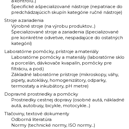
a kontrolu..)
Špecifické a špecializované nástroje (nepatriace do
predchádzajúcich skupín kategórie ručné nástroje)
Stroje a zariadenia
Výrobné stroje (na výrobu produktov...)
Špecializované stroje a zariadenia (špecializované
pre konkrétne odvetvie, nespadajúce do ostatných
kategórií)
Laboratórne pomôcky, prístroje a materiály
Laboratórne pomôcky a materiály (laboratórne sklo
a porcelán, dávkovače kvapalín, pomôcky pre
filtráciu, a pod.)
Základné laboratórne prístroje (mikroskopy, váhy,
pipety, autoklávy, homogenizátory, odparky,
termostaty a inkubátory, pH metre)
Dopravné prostriedky a pomôcky
Prostriedky cestnej dopravy (osobné autá, nákladné
autá, autobusy, bicykle, motocykle...)
Tlačoviny, textové dokumenty
Odborná literatúra
Normy (technické normy, ISO normy...)