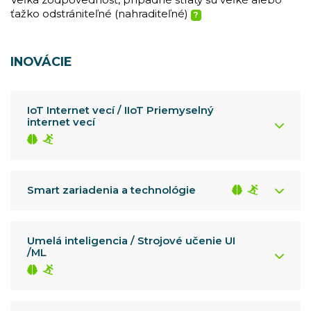
Veľká zodpovednosť, prípadné straty sú veľké alebo
ťažko odstrániteľné (nahraditeľné)
?
INOVÁCIE
IoT Internet vecí / IIoT Priemyselný
internet vecí
Smart zariadenia a technológie
Umelá inteligencia / Strojové učenie UI
/ML