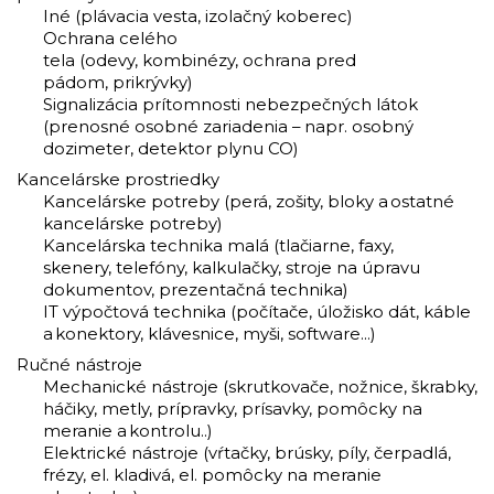
Iné (plávacia vesta, izolačný koberec)
Ochrana celého
tela (odevy, kombinézy, ochrana pred
pádom, prikrývky)
Signalizácia prítomnosti nebezpečných látok
(prenosné osobné zariadenia – napr. osobný
dozimeter, detektor plynu CO)
Kancelárske prostriedky
Kancelárske potreby (perá, zošity, bloky a ostatné
kancelárske potreby)
Kancelárska technika malá (tlačiarne, faxy,
skenery, telefóny, kalkulačky, stroje na úpravu
dokumentov, prezentačná technika)
IT výpočtová technika (počítače, úložisko dát, káble
a konektory, klávesnice, myši, software...)
Ručné nástroje
Mechanické nástroje (skrutkovače, nožnice, škrabky,
háčiky, metly, prípravky, prísavky, pomôcky na
meranie a kontrolu..)
Elektrické nástroje (vŕtačky, brúsky, píly, čerpadlá,
frézy, el. kladivá, el. pomôcky na meranie