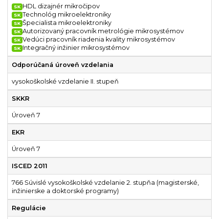
HDL dizajnér mikročipov
SK
Technológ mikroelektroniky
SK
Špecialista mikroelektroniky
SK
Autorizovaný pracovník metrológie mikrosystémov
SK
Vedúci pracovník riadenia kvality mikrosystémov
SK
Integračný inžinier mikrosystémov
SK
Odporúčaná úroveň vzdelania
vysokoškolské vzdelanie II. stupeň
SKKR
Úroveň 7
EKR
Úroveň 7
ISCED 2011
766 Súvislé vysokoškolské vzdelanie 2. stupňa (magisterské,
inžinierske a doktorské programy)
Regulácie