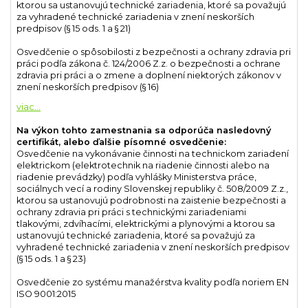
ktorou sa ustanovujú technické zariadenia, ktoré sa považujú
za vyhradené technické zariadenia v znení neskorších
predpisov (§ 15 ods. 1 a § 21)
Osvedčenie o spôsobilosti z bezpečnosti a ochrany zdravia pri
práci podľa zákona č. 124/2006 Z.z. o bezpečnosti a ochrane
zdravia pri práci a o zmene a doplnení niektorých zákonov v
znení neskorších predpisov (§ 16)
...
Na výkon tohto zamestnania sa odporúča nasledovný
certifikát, alebo ďalšie písomné osvedčenie:
Osvedčenie na vykonávanie činnosti na technickom zariadení
elektrickom (elektrotechnik na riadenie činnosti alebo na
riadenie prevádzky) podľa vyhlášky Ministerstva práce,
sociálnych vecí a rodiny Slovenskej republiky č. 508/2009 Z.z.,
ktorou sa ustanovujú podrobnosti na zaistenie bezpečnosti a
ochrany zdravia pri práci s technickými zariadeniami
tlakovými, zdvíhacími, elektrickými a plynovými a ktorou sa
ustanovujú technické zariadenia, ktoré sa považujú za
vyhradené technické zariadenia v znení neskorších predpisov
(§ 15 ods. 1 a § 23)
Osvedčenie zo systému manažérstva kvality podľa noriem EN
ISO 9001:2015