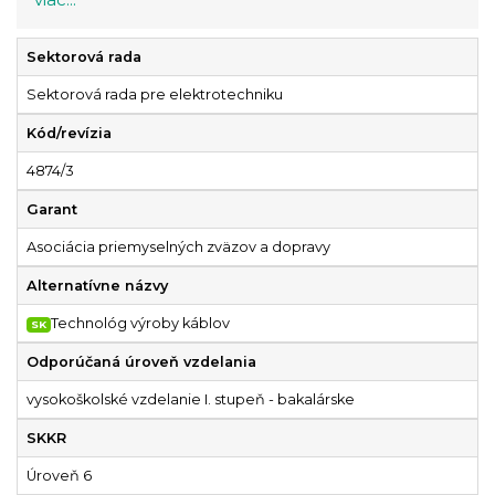
viac...
Sektorová rada
Sektorová rada pre elektrotechniku
Kód/revízia
4874/3
Garant
Asociácia priemyselných zväzov a dopravy
Alternatívne názvy
Technológ výroby káblov
SK
Odporúčaná úroveň vzdelania
vysokoškolské vzdelanie I. stupeň - bakalárske
SKKR
Úroveň 6