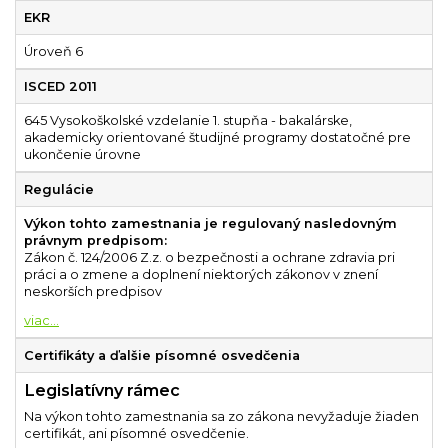
EKR
Úroveň 6
ISCED 2011
645 Vysokoškolské vzdelanie 1. stupňa - bakalárske,
akademicky orientované študijné programy dostatočné pre
ukončenie úrovne
Regulácie
Výkon tohto zamestnania je regulovaný nasledovným
právnym predpisom:
Zákon č. 124/2006 Z.z. o bezpečnosti a ochrane zdravia pri
práci a o zmene a doplnení niektorých zákonov v znení
neskorších predpisov
...
Certifikáty a ďalšie písomné osvedčenia
Legislatívny rámec
Na výkon tohto zamestnania sa zo zákona nevyžaduje žiaden
certifikát, ani písomné osvedčenie.