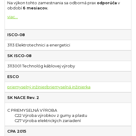
Na výkon tohto zamestnania sa odborná prax
odporúča
v
období
6 mesiacov.
...
ISCO-08
3113 Elektrotechnici a energetici
SK ISCO-08
3113001 Technológ káblovej výroby
ESCO
priemyselný inžinier/priemyselná inžinierka
SK NACE Rev. 2
C PRIEMYSELNÁ VÝROBA
C22 Výroba výrobkov z gumy a plastu
C27 Výroba elektrických zariadení
CPA 2015