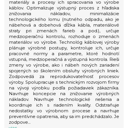
materiály a procesy ich spracovania vo výrobe
káblov. Optimalizuje výstupný proces z hľadiska
znižovania nákladov, minimalizácie
technologického lomu (nutného odpadu, ako je
nábehová a dobehová dĺžka kábla, materiálové
straty pri zmenách farieb a pod.), určuje
medzioperačnú kontrolu, rozhoduje o zmenách
materiálov vo výrobe. Technológ káblovej výroby
plánuje výrobné postupy, kontroluje ich, určuje
pracovné normy a parametre, ktoré hodnotí
vstupná, medzioperačná a výstupná kontrola. Rieši
zmeny vo výrobe, ako i nábeh nových zariadení
spojených so školením obsluhy výrobných liniek.
Zodpovedá za reprodukovateľnosť procesov
výroby. Spolupracuje s technickým rozvojom firmy
na vývoji výrobku podľa požiadaviek zákazníka.
Navrhuje koncepcie na znižovanie výrobných
nákladov. Navrhuje technologické riešenia a
koordinuje ich s riadením kvality. Odstraňuje
nedostatky vo výrobnom procese a navrhuje
preventívne opatrenia, aby sa im predchádzalo. Je
zodpove...