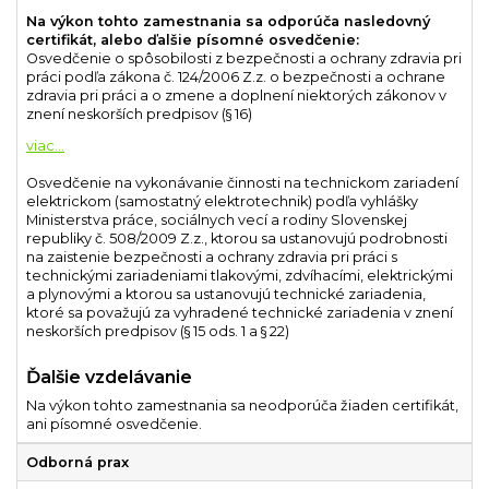
Na výkon tohto zamestnania sa odporúča nasledovný
certifikát, alebo ďalšie písomné osvedčenie:
Osvedčenie o spôsobilosti z bezpečnosti a ochrany zdravia pri
práci podľa zákona č. 124/2006 Z.z. o bezpečnosti a ochrane
zdravia pri práci a o zmene a doplnení niektorých zákonov v
znení neskorších predpisov (§ 16)
...
Osvedčenie na vykonávanie činnosti na technickom zariadení
elektrickom (samostatný elektrotechnik) podľa vyhlášky
Ministerstva práce, sociálnych vecí a rodiny Slovenskej
republiky č. 508/2009 Z.z., ktorou sa ustanovujú podrobnosti
na zaistenie bezpečnosti a ochrany zdravia pri práci s
technickými zariadeniami tlakovými, zdvíhacími, elektrickými
a plynovými a ktorou sa ustanovujú technické zariadenia,
ktoré sa považujú za vyhradené technické zariadenia v znení
neskorších predpisov (§ 15 ods. 1 a § 22)
Ďalšie vzdelávanie
Na výkon tohto zamestnania sa neodporúča žiaden certifikát,
ani písomné osvedčenie.
Odborná prax