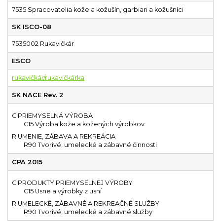
7535 Spracovatelia kože a kožušín, garbiari a kožušníci
SK ISCO-08
7535002 Rukavičkár
ESCO
rukavičkár/rukavičkárka
SK NACE Rev. 2
C PRIEMYSELNÁ VÝROBA
C15 Výroba kože a kožených výrobkov
R UMENIE, ZÁBAVA A REKREÁCIA
R90 Tvorivé, umelecké a zábavné činnosti
CPA 2015
C PRODUKTY PRIEMYSELNEJ VÝROBY
C15 Usne a výrobky z usní
R UMELECKÉ, ZÁBAVNÉ A REKREAČNÉ SLUŽBY
R90 Tvorivé, umelecké a zábavné služby