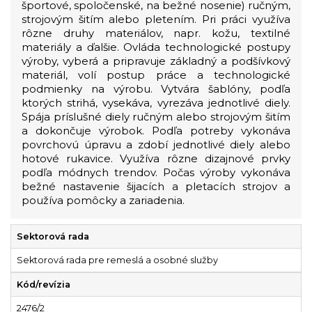
športové, spoločenské, na bežné nosenie) ručným,
strojovým šitím alebo pletením. Pri práci využíva
rôzne druhy materiálov, napr. kožu, textilné
materiály a ďalšie. Ovláda technologické postupy
výroby, vyberá a pripravuje základný a podšívkový
materiál, volí postup práce a technologické
podmienky na výrobu. Vytvára šablóny, podľa
ktorých strihá, vysekáva, vyrezáva jednotlivé diely.
Spája príslušné diely ručným alebo strojovým šitím
a dokončuje výrobok. Podľa potreby vykonáva
povrchovú úpravu a zdobí jednotlivé diely alebo
hotové rukavice. Využíva rôzne dizajnové prvky
podľa módnych trendov. Počas výroby vykonáva
bežné nastavenie šijacích a pletacích strojov a
používa pomôcky a zariadenia.
Sektorová rada
Sektorová rada pre remeslá a osobné služby
Kód/revízia
2476/2