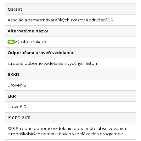
Garant
Asociácia zamestnávateľských zväzov a združení SR
Alternatívne názvy
Výrobca rukavíc
SK
Odporúčaná úroveň vzdelania
stredné odborné vzdelanie s výučným listom
SKKR
Úroveň 3
EKR
Úroveň 3
ISCED 2011
353 Stredné odborné vzdelanie dosiahnuté absolvovaním
stredoškolských nematuritných vzdelávacích programov