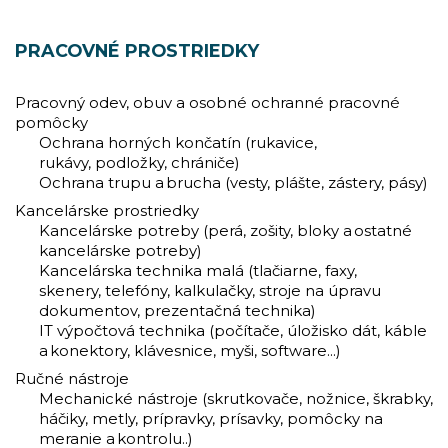
PRACOVNÉ PROSTRIEDKY
Pracovný odev, obuv a osobné ochranné pracovné
pomôcky
Ochrana horných končatín (rukavice,
rukávy, podložky, chrániče)
Ochrana trupu a brucha (vesty, plášte, zástery, pásy)
Kancelárske prostriedky
Kancelárske potreby (perá, zošity, bloky a ostatné
kancelárske potreby)
Kancelárska technika malá (tlačiarne, faxy,
skenery, telefóny, kalkulačky, stroje na úpravu
dokumentov, prezentačná technika)
IT výpočtová technika (počítače, úložisko dát, káble
a konektory, klávesnice, myši, software...)
Ručné nástroje
Mechanické nástroje (skrutkovače, nožnice, škrabky,
háčiky, metly, prípravky, prísavky, pomôcky na
meranie a kontrolu..)