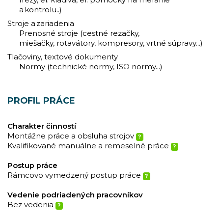
frézy, el. kladivá, el. pomôcky na meranie
a kontrolu..)
Stroje a zariadenia
Prenosné stroje (cestné rezačky,
miešačky, rotavátory, kompresory, vrtné súpravy...)
Tlačoviny, textové dokumenty
Normy (technické normy, ISO normy...)
PROFIL PRÁCE
Charakter činností
Montážne práce a obsluha strojov
?
Kvalifikované manuálne a remeselné práce
?
Postup práce
Rámcovo vymedzený postup práce
?
Vedenie podriadených pracovníkov
Bez vedenia
?