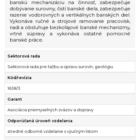
banskú mechanizáciu na činnosť, zabezpečuje
dobývanie suroviny, čistí banské diela, zabezpečuje
razenie vodorovných a vertikálnych banských diel.
Vykonáva ručné a strojové ramovanie pracovísk,
riadi a obsluhuje bezkoľajové banské mechanizmy,
vrtné súpravy a vykonáva ostatné pomocné
banské práce.
Sektorová rada
Sektorová rada pre ťažbu a úpravu surovín, geológiu
Kód/revízia
1638/3
Garant
Asociácia priemyselných zväzov a dopravy
Odporúčaná úroveň vzdelania
stredné odborné vzdelanie s výučným listom