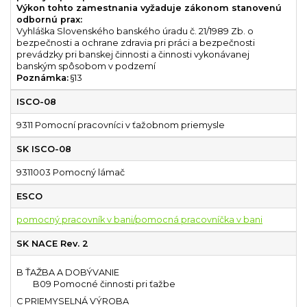
Výkon tohto zamestnania vyžaduje zákonom stanovenú
odbornú prax:
Vyhláška Slovenského banského úradu č. 21/1989 Zb. o
bezpečnosti a ochrane zdravia pri práci a bezpečnosti
prevádzky pri banskej činnosti a činnosti vykonávanej
banským spôsobom v podzemí
Poznámka:
§13
ISCO-08
9311 Pomocní pracovníci v ťažobnom priemysle
SK ISCO-08
9311003 Pomocný lámač
ESCO
pomocný pracovník v bani/pomocná pracovníčka v bani
SK NACE Rev. 2
B ŤAŽBA A DOBÝVANIE
B09 Pomocné činnosti pri ťažbe
C PRIEMYSELNÁ VÝROBA