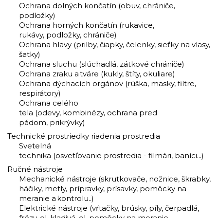
Ochrana dolných končatín (obuv, chrániče,
podložky)
Ochrana horných končatín (rukavice,
rukávy, podložky, chrániče)
Ochrana hlavy (prilby, čiapky, čelenky, sieťky na vlasy,
šatky)
Ochrana sluchu (slúchadlá, zátkové chrániče)
Ochrana zraku a tváre (kukly, štíty, okuliare)
Ochrana dýchacích orgánov (rúška, masky, filtre,
respirátory)
Ochrana celého
tela (odevy, kombinézy, ochrana pred
pádom, prikrývky)
Technické prostriedky riadenia prostredia
Svetelná
technika (osvetľovanie prostredia - filmári, baníci...)
Ručné nástroje
Mechanické nástroje (skrutkovače, nožnice, škrabky,
háčiky, metly, prípravky, prísavky, pomôcky na
meranie a kontrolu..)
Elektrické nástroje (vŕtačky, brúsky, píly, čerpadlá,