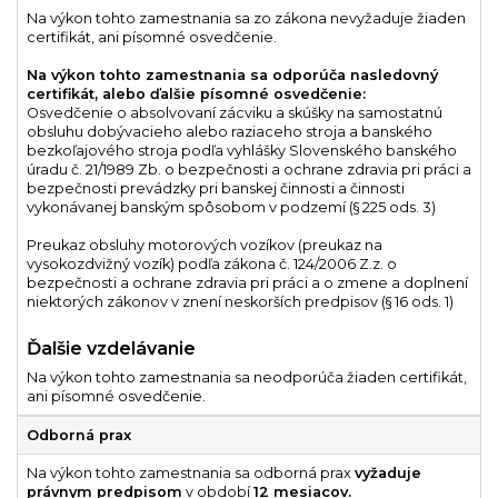
Na výkon tohto zamestnania sa zo zákona nevyžaduje žiaden
certifikát, ani písomné osvedčenie.
Na výkon tohto zamestnania sa odporúča nasledovný
certifikát, alebo ďalšie písomné osvedčenie:
Osvedčenie o absolvovaní zácviku a skúšky na samostatnú
obsluhu dobývacieho alebo raziaceho stroja a banského
bezkoľajového stroja podľa vyhlášky Slovenského banského
úradu č. 21/1989 Zb. o bezpečnosti a ochrane zdravia pri práci a
bezpečnosti prevádzky pri banskej činnosti a činnosti
vykonávanej banským spôsobom v podzemí (§ 225 ods. 3)
Preukaz obsluhy motorových vozíkov (preukaz na
vysokozdvižný vozík) podľa zákona č. 124/2006 Z.z. o
bezpečnosti a ochrane zdravia pri práci a o zmene a doplnení
niektorých zákonov v znení neskorších predpisov (§ 16 ods. 1)
Ďalšie vzdelávanie
Na výkon tohto zamestnania sa neodporúča žiaden certifikát,
ani písomné osvedčenie.
Odborná prax
Na výkon tohto zamestnania sa odborná prax
vyžaduje
právnym predpisom
v období
12 mesiacov.