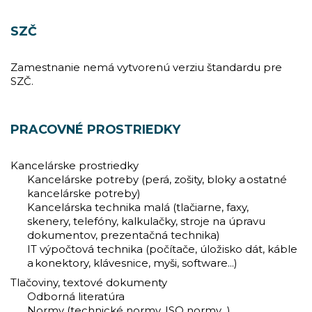
SZČ
Zamestnanie nemá vytvorenú verziu štandardu pre
SZČ.
PRACOVNÉ PROSTRIEDKY
Kancelárske prostriedky
Kancelárske potreby (perá, zošity, bloky a ostatné
kancelárske potreby)
Kancelárska technika malá (tlačiarne, faxy,
skenery, telefóny, kalkulačky, stroje na úpravu
dokumentov, prezentačná technika)
IT výpočtová technika (počítače, úložisko dát, káble
a konektory, klávesnice, myši, software...)
Tlačoviny, textové dokumenty
Odborná literatúra
Normy (technické normy, ISO normy...)