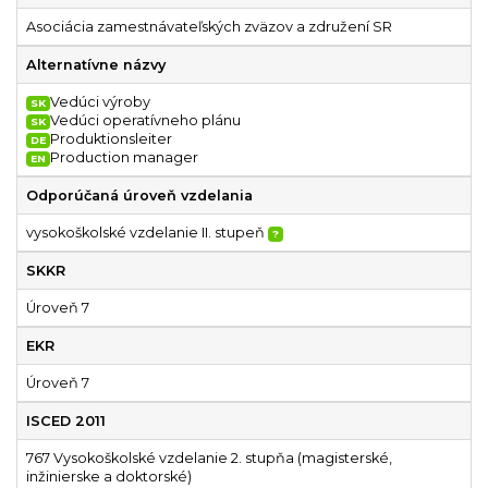
Asociácia zamestnávateľských zväzov a združení SR
Alternatívne názvy
Vedúci výroby
SK
Vedúci operatívneho plánu
SK
Produktionsleiter
DE
Production manager
EN
Odporúčaná úroveň vzdelania
vysokoškolské vzdelanie II. stupeň
?
SKKR
Úroveň 7
EKR
Úroveň 7
ISCED 2011
767 Vysokoškolské vzdelanie 2. stupňa (magisterské,
inžinierske a doktorské)