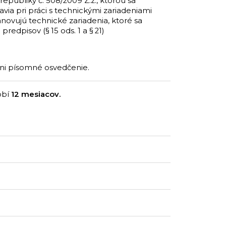
republiky č. 508/2009 Z.z., ktorou sa
via pri práci s technickými zariadeniami
anovujú technické zariadenia, ktoré sa
edpisov (§ 15 ods. 1 a § 21)
ani písomné osvedčenie.
obí
12 mesiacov.