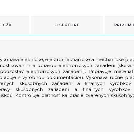
E CŽV
O SEKTORE
PRIPOMI
 vykonáva elektrické, elektromechanické a mechanické prá
gnostikovaním a opravou elektronických zariadení (skúšan
odzostáv elektronických zariadení). Pripravuje materiál
 pracuje s výrobnou dokumentáciou. Vykonáva ručné prá
ných skúšobných zariadení a finálnych výrobkov
opravy skúšobných zariadení a finálnych výrobkov
kúškou. Kontroluje platnosť kalibrácie zverených skúšobný