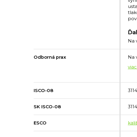
vyhl
ust
tla
pova
Ďal
Na 
Odborná prax
Na 
ISCO-08
3114
SK ISCO-08
311
ESCO
kal