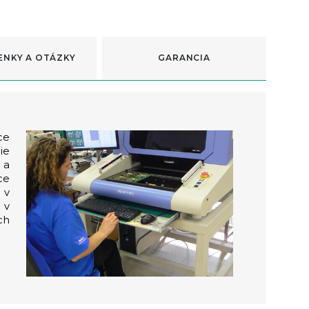
ENKY A OTÁZKY
GARANCIA
ce
ie
 a
ce
 v
 v
ch