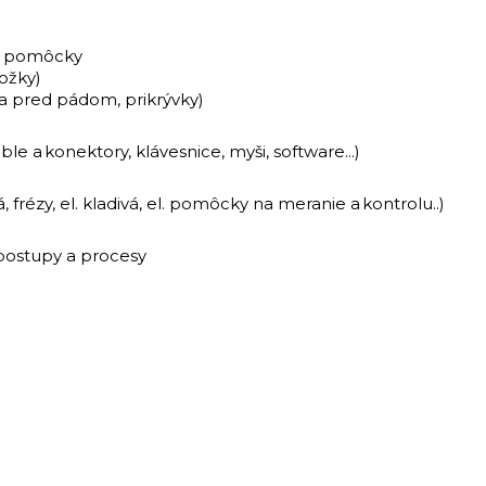
é pomôcky
ožky)
a pred pádom, prikrývky)
le a konektory, klávesnice, myši, software...)
á, frézy, el. kladivá, el. pomôcky na meranie a kontrolu..)
postupy a procesy