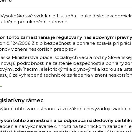
veň 6
 Vysokoškolské vzdelanie 1. stupňa - bakalárske, akademic
tatočné pre ukončenie úrovne
on tohto zamestnania je regulovaný nasledovnými právny
on č. 124/2006 Z.z. o bezpečnosti a ochrane zdravia pri prá
onov v znení neskorších predpisov
áška Ministerstva práce, sociálnych vecí a rodiny Slovenskej 
anovujú podrobnosti na zaistenie bezpečnosti a ochrany zdra
kovými, zdvíhacími, elektrickými a plynovými a ktorou sa ust
ažujú za vyhradené technické zariadenia v znení neskoršíc
...
islatívny rámec
výkon tohto zamestnania sa zo zákona nevyžaduje žiaden cer
výkon tohto zamestnania sa odporúča nasledovný certifiká
edčenie na vykonávanie činnosti na technickom zariadení e