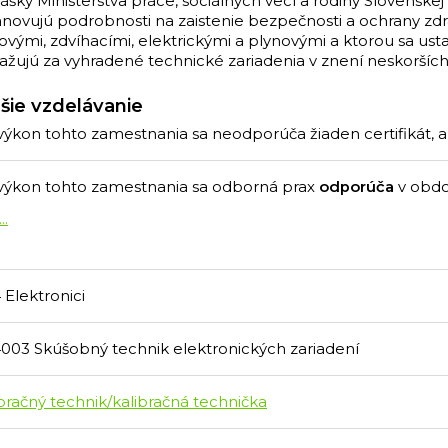
ášky Ministerstva práce, sociálnych vecí a rodiny Slovenskej 
anovujú podrobnosti na zaistenie bezpečnosti a ochrany zdra
kovými, zdvíhacími, elektrickými a plynovými a ktorou sa ust
žujú za vyhradené technické zariadenia v znení neskorších pr
šie vzdelávanie
výkon tohto zamestnania sa neodporúča žiaden certifikát, 
výkon tohto zamestnania sa odborná prax
odporúča
v obd
...
 Elektronici
4003 Skúšobný technik elektronických zariadení
ibračný technik/kalibračná technička