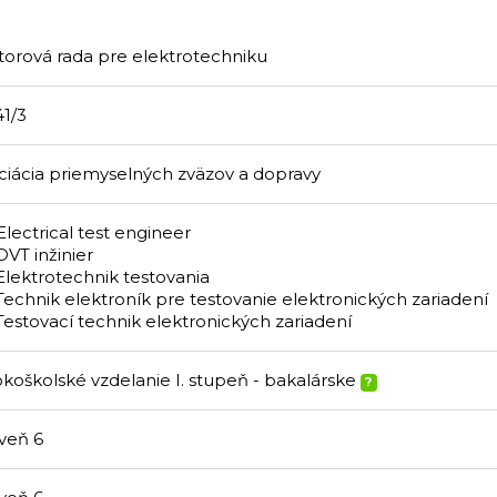
torová rada pre elektrotechniku
41/3
ciácia priemyselných zväzov a dopravy
Electrical test engineer
DVT inžinier
Elektrotechnik testovania
Technik elektroník pre testovanie elektronických zariadení
Testovací technik elektronických zariadení
okoškolské vzdelanie I. stupeň - bakalárske
?
veň 6