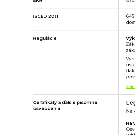
EKR
Úro
ISCED 2011
645
dos
Regulácie
Výk
Zák
zák
Vyhl
ust
tla
pov
Leg
Certifikáty a ďalšie písomné
osvedčenia
Na 
Na 
Osv