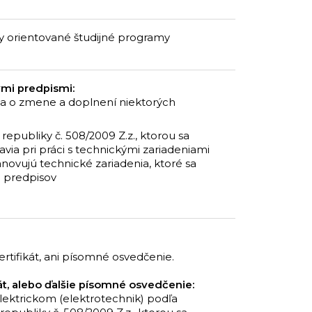
ky orientované študijné programy
mi predpismi:
ci a o zmene a doplnení niektorých
republiky č. 508/2009 Z.z., ktorou sa
via pri práci s technickými zariadeniami
anovujú technické zariadenia, ktoré sa
h predpisov
tifikát, ani písomné osvedčenie.
t, alebo ďalšie písomné osvedčenie:
lektrickom (elektrotechnik) podľa