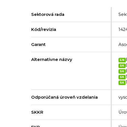
Sektorová rada
Sek
Kód/revízia
142
Garant
Aso
Alternatívne názvy
EN
SK
SK
SK
SK
Odporúčaná úroveň vzdelania
vys
SKKR
Úro